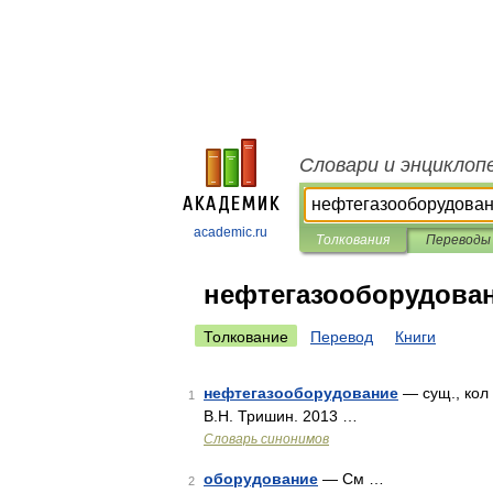
Словари и энциклоп
academic.ru
Толкования
Переводы
нефтегазооборудова
Толкование
Перевод
Книги
нефтегазооборудование
— сущ., кол 
1
В.Н. Тришин. 2013 …
Словарь синонимов
оборудование
— См …
2