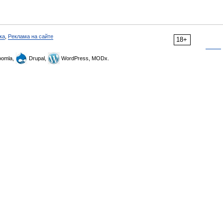
ка
,
Реклама на сайте
18+
omla,
Drupal,
WordPress, MODx.